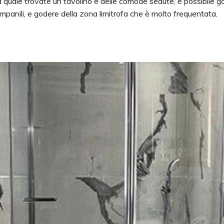
 quale trovate un tavolino e delle comode sedute, è possibile god
ampanili, e godere della zona limitrofa che è molto frequentata.